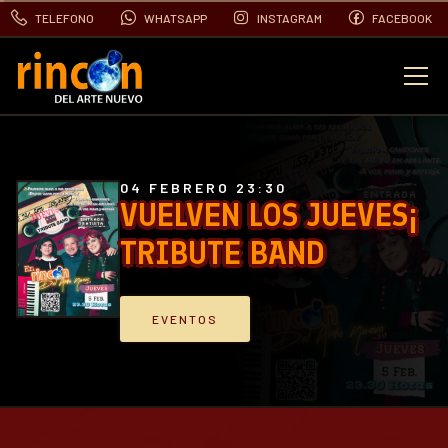
TELEFONO
WHATSAPP
INSTAGRAM
FACEBOOK
EVENTOS
FOTOS
04 FEBRERO 23:30
VUELVEN LOS JUEVES¡
TRIBUTE BAND
VIDEOS
CONTACTO
EVENTOS
BLOG