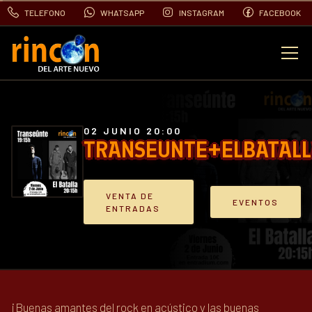
TELEFONO
WHATSAPP
INSTAGRAM
FACEBOOK
EVENTOS
FOTOS
02 JUNIO 20:00
TRANSEUNTE+ELBATAL
VIDEOS
VENTA DE
EVENTOS
ENTRADAS
CONTACTO
BLOG
¡Buenas amantes del rock en acústico y las buenas