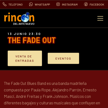
TELEFONO
WHATSAPP
INSTAGRAM
FACEBOOK
EVENTOS
13 JUNIO 23:30
THE FADE OUT
FOTOS
VENTA DE
EVENTOS
VIDEOS
ENTRADAS
CONTACTO
The Fade Out Blues Band es una banda madrileña
compuesta por Paula Rope, Alejandro Parrón, Ernesto
BLOG
Masci, André Freitas y Frank Johnson. Músicos con
diferentes bagajes y culturas musicales que confluyen en