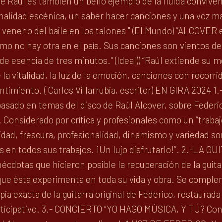
e Raúl es también un bello ejemplo de la fluida conviven
lidad escénica, un saber hacer canciones y una voz mag
l veneno del baile en los talones " (El Mundo) “ALCOVER
mo no hay otra en el país. Sus canciones son vientos de
e esencia de tres minutos." (Ideal)) “Raúl extiende su 
 la vitalidad, la luz de la emoción, canciones con recor
sentimiento. ( Carlos Villarrubia, escritor) EN GIRA 202
asado en temas del disco de Raúl Alcover, sobre Federic
Considerado por crítica y profesionales como un “trabajo 
lidad, frescura, profesionalidad, dinamismo y variedad 
s en todos sus trabajos. ¡Un lujo disfrutarlo!”. 2.-LA
nécdotas que hicieron posible la recuperación de la guita
 que ésta experimenta en toda su vida y obra. Se comple
a exacta de la guitarra original de Federico, restaurad
participativo. 3.- CONCIERTO “YO HAGO MÚSICA, Y TÚ? Co