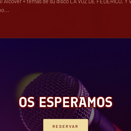
aúl Alcover + temas de su disco LA VOZ DE FEDERICO. Y v
o...
OS ESPERAMOS
RESERVAR