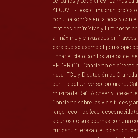
cercanos y cotidianos. La música d
ALCOVER posee una gran profesiona
con una sonrisa en la boca y con e
matices optimistas y luminosos co
al máximo y envasados en frascos d
para que se asome el periscopio de
Tocar el cielo con los vuelos del 
FEDERICO”. Concierto en directo b
natal FGL y Diputación de Granada. 
dentro del Universo lorquiano. Ca
música de Raúl Alcover y presente
Concierto sobre las vicisitudes y a
largo recorrido (casi desconocido)
algunos de sus poemas con una copi
curioso, interesante, didáctico, 