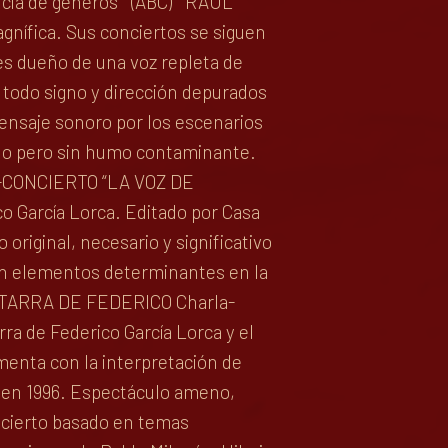
cia de géneros " (ABC) " RAÚL
nífica. Sus conciertos se siguen
 es dueño de una voz repleta de
 todo signo y dirección depurados
mensaje sonoro por los escenarios
rido pero sin humo contaminante.
4 1.-CONCIERTO “LA VOZ DE
o García Lorca. Editado por Casa
original, necesario y significativo
son elementos determinantes en la
 GUITARRA DE FEDERICO Charla-
rra de Federico García Lorca y el
menta con la interpretación de
a en 1996. Espectáculo ameno,
ncierto basado en temas