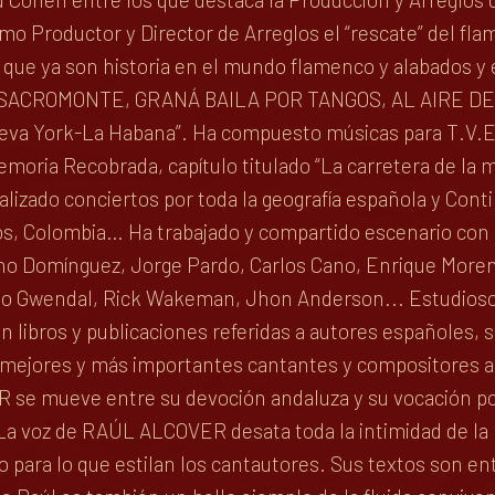
mo Productor y Director de Arreglos el “rescate” del fl
s que ya son historia en el mundo flamenco y alabados y e
 SACROMONTE, GRANÁ BAILA POR TANGOS, AL AIRE DE 
eva York-La Habana”. Ha compuesto músicas para T.V.E.
oria Recobrada, capítulo titulado “La carretera de la 
izado conciertos por toda la geografía española y Conti
s, Colombia… Ha trabajado y compartido escenario con la
no Domínguez, Jorge Pardo, Carlos Cano, Enrique Morent
mo Gwendal, Rick Wakeman, Jhon Anderson... Estudioso d
 libros y publicaciones referidas a autores españoles, si
s mejores y más importantes cantantes y compositores
 mueve entre su devoción andaluza y su vocación popul
" La voz de RAÚL ALCOVER desata toda la intimidad de la 
o para lo que estilan los cantautores. Sus textos son en