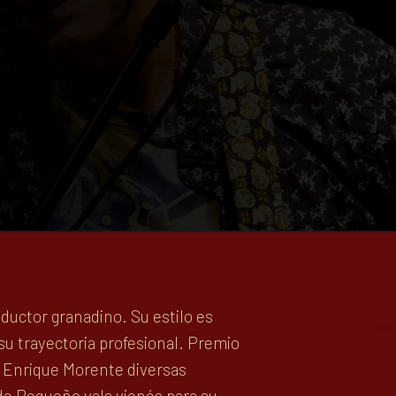
BLOG
ductor granadino. Su estilo es
su trayectoria profesional. Premio
a Enrique Morente diversas
de Pequeño vals vienés para su