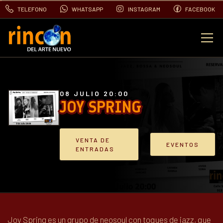
TELEFONO
WHATSAPP
INSTAGRAM
FACEBOOK
EVENTOS
FOTOS
08 JULIO 20:00
JOY SPRING
VIDEOS
VENTA DE
EVENTOS
ENTRADAS
CONTACTO
BLOG
Joy Spring es un grupo de neosoul con toques de jazz, que