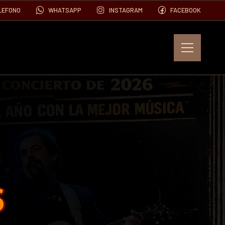
LEFONO
WHATSAPP
INSTAGRAM
FACEBOOK
EVENTOS
FOTOS
VIDEOS
S
CONTACTO