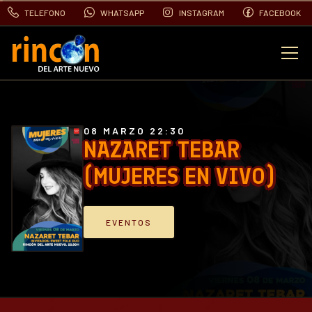
TELEFONO
WHATSAPP
INSTAGRAM
FACEBOOK
EVENTOS
FOTOS
08 MARZO 22:30
NAZARET TEBAR
(MUJERES EN VIVO)
VIDEOS
CONTACTO
EVENTOS
BLOG