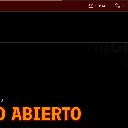
E-MAIL
TE
30
O ABIERTO