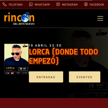
TELEFONO
WHATSAPP
INSTAGRAM
FACEBOOK
EVENTOS
FOTOS
19 ABRIL 22:30
LORCA (DONDE TODO
EMPEZÓ)
VIDEOS
CONTACTO
ENTRADAS
EVENTOS
BLOG