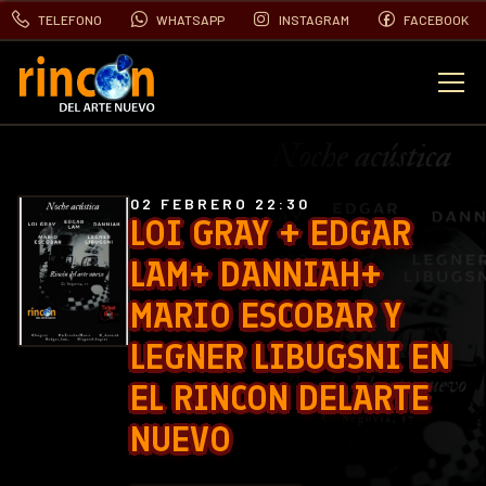
TELEFONO
WHATSAPP
INSTAGRAM
FACEBOOK
EVENTOS
FOTOS
02 FEBRERO 22:30
LOI GRAY + EDGAR
LAM+ DANNIAH+
VIDEOS
MARIO ESCOBAR Y
CONTACTO
LEGNER LIBUGSNI EN
EL RINCON DELARTE
BLOG
NUEVO