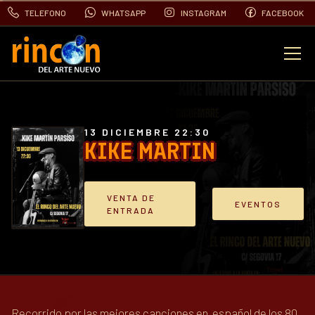
TELEFONO
WHATSAPP
INSTAGRAM
FACEBOOK
EVENTOS
FOTOS
13 DICIEMBRE 22:30
KIKE MARTIN
VIDEOS
VENTA DE
EVENTOS
ENTRADA
CONTACTO
BLOG
Recorrido por las mejores canciones en español de los 80