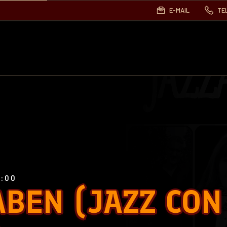
E-MAIL
TE
0:00
ABEN (JAZZ CON