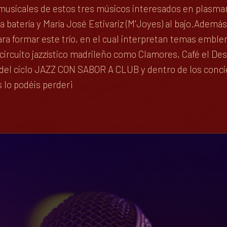
musicales de estos tres músicos interesados en plasmar 
la batería y María José Estivariz (M'Joyes) al bajo.Adem
 para formar este trío, en el cual interpretan temas emb
 circuito jazzístico madrileño como Clamores, Café el De
el ciclo JAZZ CON SABOR A CLUB y dentro de los conciert
o podéis perder¡