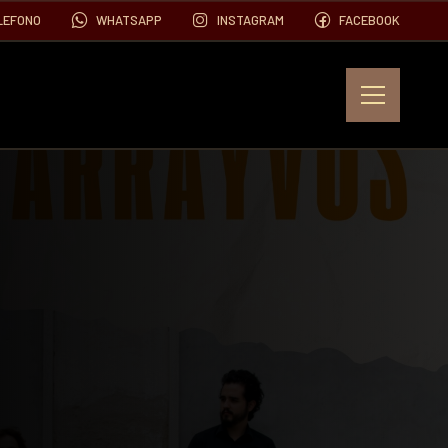
LEFONO
WHATSAPP
INSTAGRAM
FACEBOOK
EVENTOS
FOTOS
VIDEOS
CONTACTO