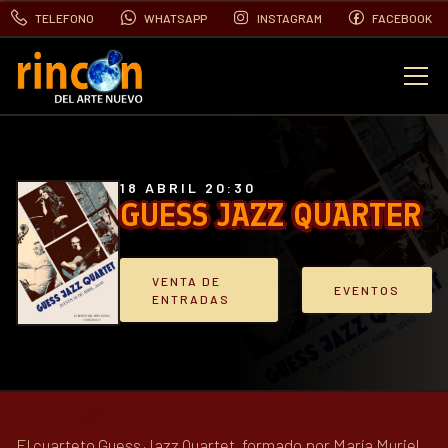
TELEFONO
WHATSAPP
INSTAGRAM
FACEBOOK
EVENTOS
FOTOS
18 ABRIL 20:30
GUESS JAZZ QUARTER
VIDEOS
VENTA DE
EVENTOS
ENTRADAS
CONTACTO
BLOG
El cuarteto Guess Jazz Quartet, formado por María Muriel