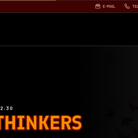
E-MAIL
TE
22:30
THINKERS