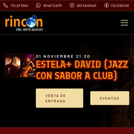
TELEFONO
WHATSAPP
INSTAGRAM
FACEBOOK
EVENTOS
FOTOS
01 NOVIEMBRE 21:30
ESTELA+ DAVID (JAZZ
CON SABOR A CLUB)
VIDEOS
CONTACTO
VENTA DE
EVENTOS
ENTRADA
BLOG