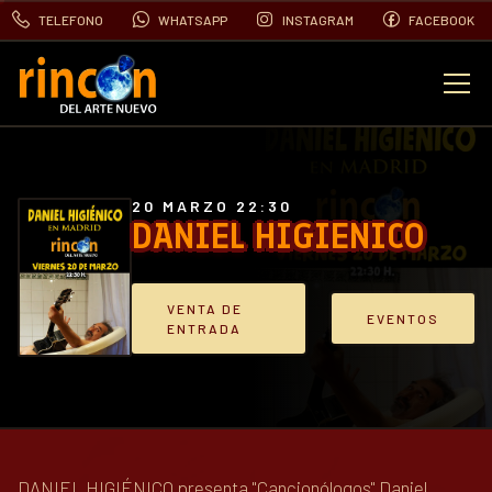
TELEFONO
WHATSAPP
INSTAGRAM
FACEBOOK
EVENTOS
FOTOS
20 MARZO 22:30
DANIEL HIGIENICO
VIDEOS
VENTA DE
EVENTOS
ENTRADA
CONTACTO
BLOG
DANIEL HIGIÉNICO presenta "Cancionólogos" Daniel