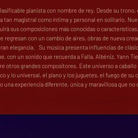
clasificable pianista con nombre de rey. Desde su trono,
da tan magistral como íntima y personal en solitario. N
cluirá sus composiciones más conocidas o característica
ue regresan con un cambio de aires, obras de nueva crea
 gran elegancia. Su música presenta influencias de clás
be, con un sonido que recuerda a Falla, Albéniz, Yann Ti
 otros grandes compositores. Este universo a caballo entr
co y lo universal, el piano y los juguetes, el fuego de su 
una experiencia diferente, única y maravillosa que no d