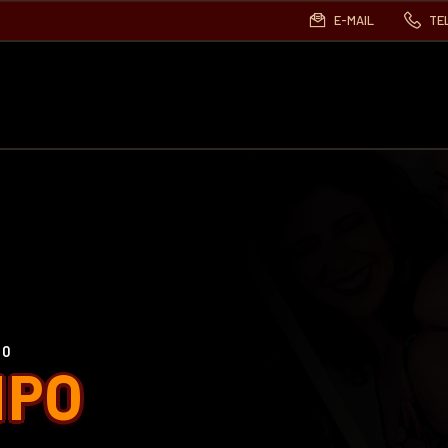
E-MAIL
TE
00
MPO