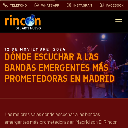
TELEFONO
WHATSAPP
INSTAGRAM
FACEBOOK
EVENTOS
12 DE NOVIEMBRE, 2024
FOTOS
DÓNDE ESCUCHAR A LAS
BANDAS EMERGENTES MÁS
VIDEOS
PROMETEDORAS EN MADRID
CONTACTO
BLOG
Las mejores salas donde escuchar a las bandas
emergentes más prometedoras en Madrid son El Rincón